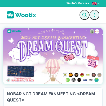
Wootix's Careers
Description
Ticket
NOBAR NCT DREAM FANMEETING <DREAM
QUEST>