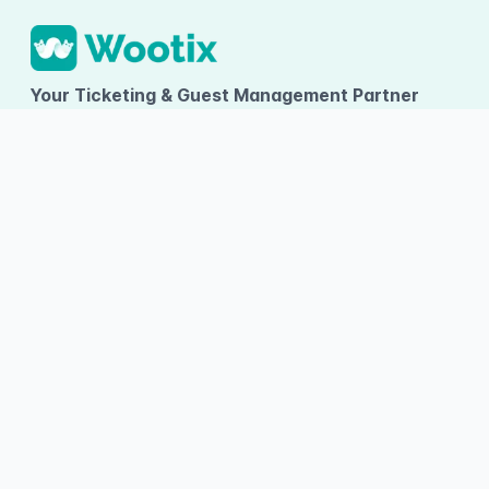
Your Ticketing & Guest Management Partner
PT TUMBUH INOVASI DIGITAL
Ruko Arcadia Grande D-09, Gading Serpong, Desa/Kelurahan
Kelapa Dua, Kec. Kelapa Dua, Kab. Tangerang, Provinsi Banten
About Wootix
Categories
Information
About Us
Entertainment
Terms and
Conditions
Contact Us
Sports
FAQ
Articles
Competition
Pricing
Wootix Career
Community
Wristband Ticket
Wootix Invitation
RSVP