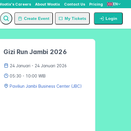
Wootix's Careers
About Wootix
Contact Us
Pricing
EN
Create Event
My Tickets
Login
Gizi Run Jambi 2026
24 Januari
- 24 Januari 2026
05:30
- 10:00 WIB
Paviliun Jambi Business Center (JBC)