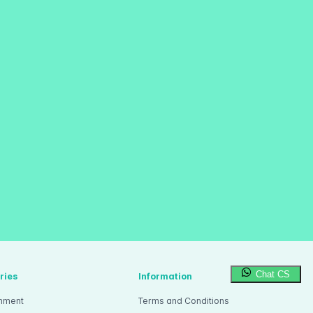
Chat CS
ries
Information
inment
Terms and Conditions