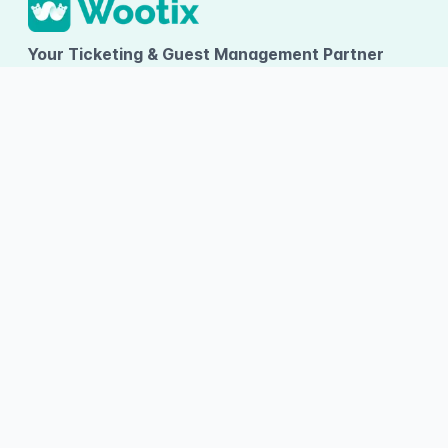
Your Ticketing & Guest Management Partner
PT TUMBUH INOVASI DIGITAL
Ruko Arcadia Grande D-09, Gading Serpong, Desa/Kelurahan
Kelapa Dua, Kec. Kelapa Dua, Kab. Tangerang, Provinsi Banten
About Wootix
Categories
Information
About Us
Entertainment
Terms and
Conditions
Contact Us
Sports
FAQ
Articles
Competition
Pricing
Wootix Career
Community
Wristband Ticket
Wootix Invitation
RSVP
Copyright © 2026 PT Tumbuh Inovasi Digital. All rights reserved