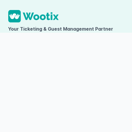
Your Ticketing & Guest Management Partner
PT TUMBUH INOVASI DIGITAL
Ruko Arcadia Grande D-09, Gading Serpong, Desa/Kelurahan
Kelapa Dua, Kec. Kelapa Dua, Kab. Tangerang, Provinsi Banten
About Wootix
Categories
Information
About Us
Entertainment
Terms and
Conditions
Contact Us
Sports
FAQ
Articles
Competition
Pricing
Wootix Career
Community
Wristband Ticket
Wootix Invitation
RSVP