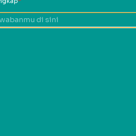
ngkap
*